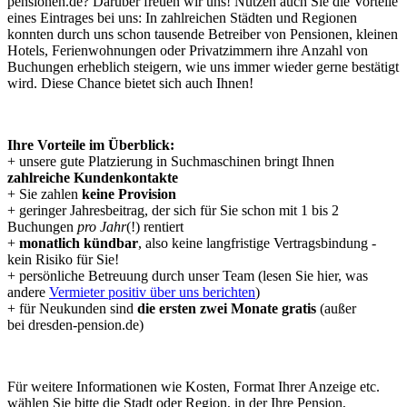
pensionen.de
? Darüber freuen wir uns! Nutzen auch Sie die Vorteile
eines Eintrages bei uns: In zahlreichen Städten und Regionen
konnten durch uns schon tausende Betreiber von Pensionen, kleinen
Hotels, Ferienwohnungen oder Privatzimmern ihre Anzahl von
Buchungen erheblich steigern, wie uns immer wieder gerne bestätigt
wird. Diese Chance bietet sich auch Ihnen!
Ihre Vorteile im Überblick:
+
unsere gute Platzierung in Suchmaschinen bringt Ihnen
zahlreiche Kundenkontakte
+
Sie zahlen
keine Provision
+
geringer Jahresbeitrag, der sich für Sie schon mit 1 bis 2
Buchungen
pro Jahr
(!) rentiert
+
monatlich kündbar
, also keine langfristige Vertragsbindung -
kein Risiko für Sie!
+
persönliche Betreuung durch unser Team (lesen Sie hier, was
andere
Vermieter positiv über uns berichten
)
+
für Neukunden sind
die ersten zwei Monate gratis
(außer
bei
dresden-pension.de
)
Für weitere Informationen wie Kosten, Format Ihrer Anzeige etc.
wählen Sie bitte die Stadt oder Region, in der Ihre Pension,