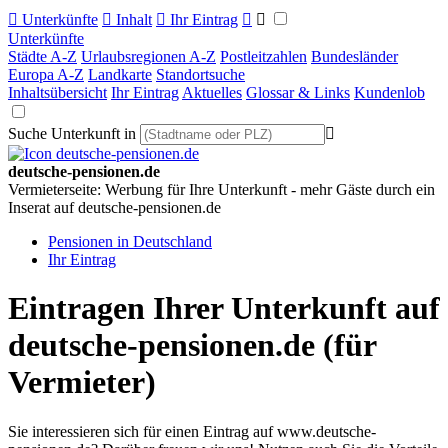

Unterkünfte

Inhalt

Ihr Eintrag


Unterkünfte
Städte A-Z
Urlaubsregionen A-Z
Postleitzahlen
Bundesländer
Europa A-Z
Landkarte
Standortsuche
Inhaltsübersicht
Ihr Eintrag
Aktuelles
Glossar & Links
Kundenlob
Suche Unterkunft in

deutsche-pensionen.de
Vermieterseite: Werbung für Ihre Unterkunft - mehr Gäste durch ein
Inserat auf deutsche-pensionen.de
Pensionen in Deutschland
Ihr Eintrag
Eintragen Ihrer Unterkunft auf
deutsche-pensionen.de
(für
Vermieter)
Sie interessieren sich für einen Eintrag auf
www.deutsche-