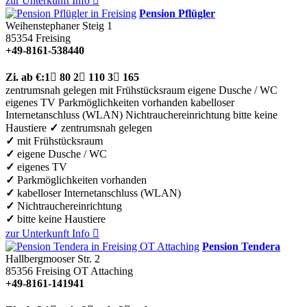
zur Unterkunft
Info

Pension Pflügler
Weihenstephaner Steig 1
85354
Freising
+49-8161-538440
Zi.
ab €:
1

80
2

110
3

165
zentrumsnah gelegen
mit Frühstücksraum
eigene Dusche / WC
eigenes TV
Parkmöglichkeiten vorhanden
kabelloser
Internetanschluss (WLAN)
Nichtrauchereinrichtung
bitte keine
Haustiere
✓
zentrumsnah gelegen
✓
mit Frühstücksraum
✓
eigene Dusche / WC
✓
eigenes TV
✓
Parkmöglichkeiten vorhanden
✓
kabelloser Internetanschluss (WLAN)
✓
Nichtrauchereinrichtung
✓
bitte keine Haustiere
zur Unterkunft
Info

Pension Tendera
Hallbergmooser Str. 2
85356
Freising OT Attaching
+49-8161-141941