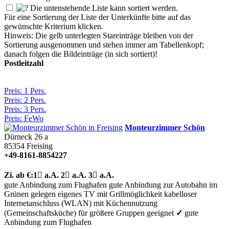
Die untenstehende Liste kann sortiert werden.
Für eine Sortierung der Liste der Unterkünfte bitte auf das
gewünschte Kriterium klicken.
Hinweis: Die gelb unterlegten Stareinträge bleiben von der
Sortierung ausgenommen und stehen immer am Tabellenkopf;
danach folgen die Bildeinträge (in sich sortiert)!
Postleitzahl
Preis: 1 Pers.
Preis: 2 Pers.
Preis: 3 Pers.
Preis: FeWo
Monteurzimmer Schön
Dürneck 26 a
85354
Freising
+49-8161-8854227
Zi.
ab €:
1

a.A.
2

a.A.
3

a.A.
gute Anbindung zum Flughafen
gute Anbindung zur Autobahn
im
Grünen gelegen
eigenes TV
mit Grillmöglichkeit
kabelloser
Internetanschluss (WLAN)
mit Küchennutzung
(Gemeinschaftsküche)
für größere Gruppen geeignet
✓
gute
Anbindung zum Flughafen