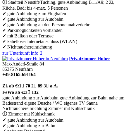
ⓘ
Stadtteil Neustift/Tuching, gute Anbindung B11/A9; 2 Zi,
Küche, Bad; bis 4-max. 5 Personen
✓
gute Anbindung zum Flughafen
✓
gute Anbindung zur Autobahn
✓
gute Anbindung an den Personennahverkehr
✓
Parkmöglichkeiten vorhanden
✓
mit Balkon oder Terrasse
✓
kabelloser Internetanschluss (WLAN)
✓
Nichtrauchereinrichtung
zur Unterkunft
Info

Privatzimmer Huber
Max-Anderl-Straße 84
85375
Neufahrn
+49-8165-691164
Zi.
ab €:
1

70
2

89
3

a.A.
FeWo
ab €:
3

132
gute Anbindung zur Autobahn
gute Anbindung zur Bahn
nahe am
Badestrand
eigene Dusche / WC
eigenes TV
Sauna
Nichtrauchereinrichtung
Zimmer mit Kühlschrank
ⓘ
Zimmer mit Kühlschrank
✓
gute Anbindung zur Autobahn
✓
gute Anbindung zur Bahn