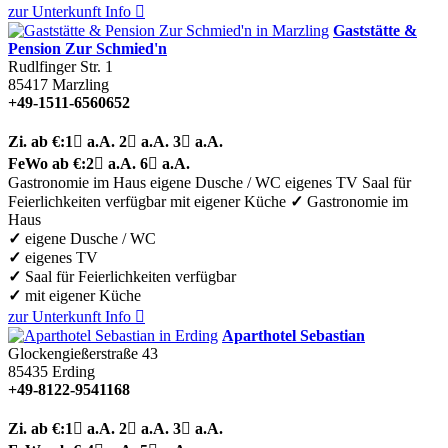
zur Unterkunft
Info

Gaststätte &
Pension Zur Schmied'n
Rudlfinger Str. 1
85417
Marzling
+49-1511-6560652
Zi.
ab €:
1

a.A.
2

a.A.
3

a.A.
FeWo
ab €:
2

a.A.
6

a.A.
Gastronomie im Haus
eigene Dusche / WC
eigenes TV
Saal für
Feierlichkeiten verfügbar
mit eigener Küche
✓
Gastronomie im
Haus
✓
eigene Dusche / WC
✓
eigenes TV
✓
Saal für Feierlichkeiten verfügbar
✓
mit eigener Küche
zur Unterkunft
Info

Aparthotel Sebastian
Glockengießerstraße 43
85435
Erding
+49-8122-9541168
Zi.
ab €:
1

a.A.
2

a.A.
3

a.A.