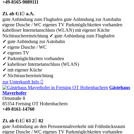
+49-8165-9089111
Zi.
ab €:
1

a.A.
gute Anbindung zum Flughafen
gute Anbindung zur Autobahn
eigene Dusche / WC
eigenes TV
Parkmöglichkeiten vorhanden
kabelloser Internetanschluss (WLAN)
mit eigener Küche
Nichtrauchereinrichtung
✓
gute Anbindung zum Flughafen
✓
gute Anbindung zur Autobahn
✓
eigene Dusche / WC
✓
eigenes TV
✓
Parkmöglichkeiten vorhanden
✓
kabelloser Internetanschluss (WLAN)
✓
mit eigener Küche
✓
Nichtrauchereinrichtung
zur Unterkunft
Info

Gästehaus
Mayerhofer
Ortsstraße 8
85354
Freising OT Hohenbachern
+49-8161-14760
Zi.
ab €:
1

63
2

82
gute Anbindung an den Personennahverkehr
mit Frühstücksraum
eigene Dusche / WC
eigenes TV
Parkmöglichkeiten vorhanden