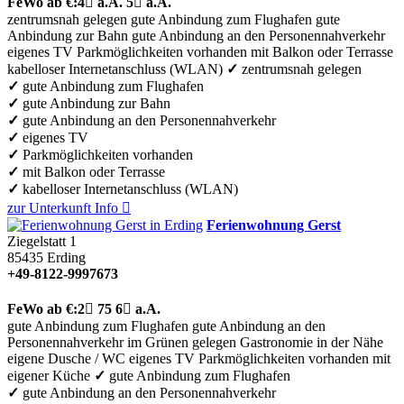
FeWo
ab €:
4

a.A.
5

a.A.
zentrumsnah gelegen
gute Anbindung zum Flughafen
gute
Anbindung zur Bahn
gute Anbindung an den Personennahverkehr
eigenes TV
Parkmöglichkeiten vorhanden
mit Balkon oder Terrasse
kabelloser Internetanschluss (WLAN)
✓
zentrumsnah gelegen
✓
gute Anbindung zum Flughafen
✓
gute Anbindung zur Bahn
✓
gute Anbindung an den Personennahverkehr
✓
eigenes TV
✓
Parkmöglichkeiten vorhanden
✓
mit Balkon oder Terrasse
✓
kabelloser Internetanschluss (WLAN)
zur Unterkunft
Info

Ferienwohnung Gerst
Ziegelstatt 1
85435
Erding
+49-8122-9997673
FeWo
ab €:
2

75
6

a.A.
gute Anbindung zum Flughafen
gute Anbindung an den
Personennahverkehr
im Grünen gelegen
Gastronomie in der Nähe
eigene Dusche / WC
eigenes TV
Parkmöglichkeiten vorhanden
mit
eigener Küche
✓
gute Anbindung zum Flughafen
✓
gute Anbindung an den Personennahverkehr