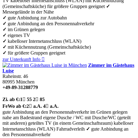
TV
kabelloser Internetanschluss (WLAN)
mit Küchennutzung
(Gemeinschaftsküche)
für größere Gruppen geeignet
✓
Messegelände in der Nähe
✓
gute Anbindung zur Autobahn
✓
gute Anbindung an den Personennahverkehr
✓
im Grünen gelegen
✓
eigenes TV
✓
kabelloser Internetanschluss (WLAN)
✓
mit Küchennutzung (Gemeinschaftsküche)
✓
für größere Gruppen geeignet
zur Unterkunft
Info

Zimmer im Gästehaus
Luise
Raheinstr. 46
80995
München
+49-89-31288779
Zi.
ab €:
1

55
2

85
FeWo
ab €:
2

a.A.
4

a.A.
gute Anbindung an den Personennahverkehr
im Grünen gelegen
nahe am Badestrand
eigene Dusche / WC
mit Dusche/WC (geteilt
mit anderen)
geteiltes TV (in einem Gemeinschaftsraum)
kabelloser
Internetanschluss (WLAN)
Fahrradverleih
✓
gute Anbindung an
den Personennahverkehr