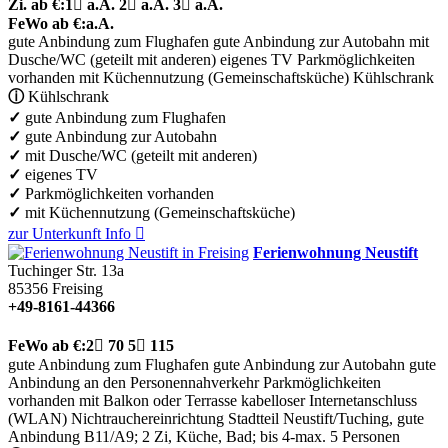
Zi.
ab €:
1

a.A.
2

a.A.
3

a.A.
FeWo
ab €:
a.A.
gute Anbindung zum Flughafen
gute Anbindung zur Autobahn
mit
Dusche/WC (geteilt mit anderen)
eigenes TV
Parkmöglichkeiten
vorhanden
mit Küchennutzung (Gemeinschaftsküche)
Kühlschrank
ⓘ
Kühlschrank
✓
gute Anbindung zum Flughafen
✓
gute Anbindung zur Autobahn
✓
mit Dusche/WC (geteilt mit anderen)
✓
eigenes TV
✓
Parkmöglichkeiten vorhanden
✓
mit Küchennutzung (Gemeinschaftsküche)
zur Unterkunft
Info

Ferienwohnung Neustift
Tuchinger Str. 13a
85356
Freising
+49-8161-44366
FeWo
ab €:
2

70
5

115
gute Anbindung zum Flughafen
gute Anbindung zur Autobahn
gute
Anbindung an den Personennahverkehr
Parkmöglichkeiten
vorhanden
mit Balkon oder Terrasse
kabelloser Internetanschluss
(WLAN)
Nichtrauchereinrichtung
Stadtteil Neustift/Tuching, gute
Anbindung B11/A9; 2 Zi, Küche, Bad; bis 4-max. 5 Personen