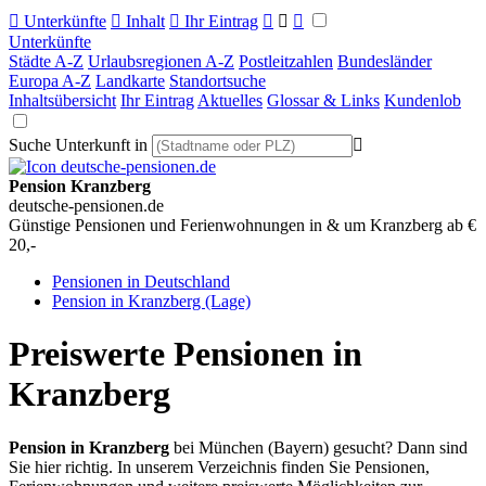

Unterkünfte

Inhalt

Ihr Eintrag



Unterkünfte
Städte A-Z
Urlaubsregionen A-Z
Postleitzahlen
Bundesländer
Europa A-Z
Landkarte
Standortsuche
Inhaltsübersicht
Ihr Eintrag
Aktuelles
Glossar & Links
Kundenlob
Suche Unterkunft in

Pension Kranzberg
deutsche-pensionen.de
Günstige Pensionen und Ferienwohnungen in & um Kranzberg ab €
20,-
Pensionen in Deutschland
Pension in Kranzberg (Lage)
Preiswerte Pensionen in
Kranzberg
Pension in Kranzberg
bei München (Bayern) gesucht? Dann sind
Sie hier richtig. In unserem Verzeichnis finden Sie Pensionen,