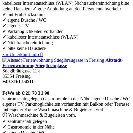
kabelloser Internetanschluss (WLAN)
Nichtrauchereinrichtung
bitte
keine Haustiere
✓
gute Anbindung an den Personennahverkehr
✓
mit Frühstücksraum
✓
eigene Dusche / WC
✓
eigenes TV
✓
Parkmöglichkeiten vorhanden
✓
kabelloser Internetanschluss (WLAN)
✓
Nichtrauchereinrichtung
✓
bitte keine Haustiere
zur Unterkunft
Info

Altstadt-
Ferienwohnung Stieglbräugasse
Stieglbräugasse 11 a
85354
Freising
+49-8161-94511
FeWo
ab €:
2

70
3

90
zentrumsnah gelegen
Gastronomie in der Nähe
eigene Dusche / WC
eigenes TV
Parkmöglichkeiten vorhanden
mit Balkon oder Terrasse
mit eigener Küche
Waschmaschine & Bügeleisen vorh.
ⓘ
Waschmaschine & Bügeleisen vorh.
✓
zentrumsnah gelegen
✓
Gastronomie in der Nähe
✓
eigene Dusche / WC