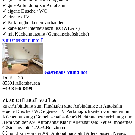
✓
gute Anbindung zur Autobahn
✓
eigene Dusche / WC
✓
eigenes TV
✓
Parkmöglichkeiten vorhanden
✓
kabelloser Internetanschluss (WLAN)
✓
mit Küchennutzung (Gemeinschaftsküche)
zur Unterkunft
Info

Gästehaus Mundlhof
Dorfstr. 25
85391
Allershausen
+49-8166-8499
Zi.
ab €:
1

30
2

50
3

66
gute Anbindung zum Flughafen
gute Anbindung zur Autobahn
eigene Dusche / WC
eigenes TV
Parkmöglichkeiten vorhanden
mit
Küchennutzung (Gemeinschaftsküche)
Nichtrauchereinrichtung
nur
3 km von der A9 -Autobahnausfahrt Allershausen; Neues, modernes
Gästehaus mit, 1-/2-/3-Bettzimmer
ⓘ
nur 3 km von der A9 -Autobahnausfahrt Allershausen; Neues,