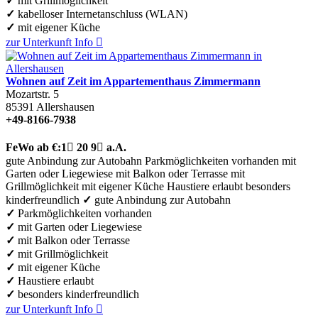
✓
mit Grillmöglichkeit
✓
kabelloser Internetanschluss (WLAN)
✓
mit eigener Küche
zur Unterkunft
Info

Wohnen auf Zeit im Appartementhaus Zimmermann
Mozartstr. 5
85391
Allershausen
+49-8166-7938
FeWo
ab €:
1

20
9

a.A.
gute Anbindung zur Autobahn
Parkmöglichkeiten vorhanden
mit
Garten oder Liegewiese
mit Balkon oder Terrasse
mit
Grillmöglichkeit
mit eigener Küche
Haustiere erlaubt
besonders
kinderfreundlich
✓
gute Anbindung zur Autobahn
✓
Parkmöglichkeiten vorhanden
✓
mit Garten oder Liegewiese
✓
mit Balkon oder Terrasse
✓
mit Grillmöglichkeit
✓
mit eigener Küche
✓
Haustiere erlaubt
✓
besonders kinderfreundlich
zur Unterkunft
Info
