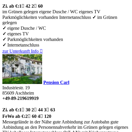
Zi.
ab €:
1

42
2

60
im Grünen gelegen
eigene Dusche / WC
eigenes TV
Parkmöglichkeiten vorhanden
Internetanschluss
✓
im Grünen
gelegen
✓
eigene Dusche / WC
✓
eigenes TV
✓
Parkmöglichkeiten vorhanden
✓
Internetanschluss
zur Unterkunft
Info

Pension Carl
Industriestr. 19
85609
Aschheim
+49-89-219619919
Zi.
ab €:
1

30
2

44
3

63
FeWo
ab €:
2

60
4

120
Messegelände in der Nähe
gute Anbindung zur Autobahn
gute
Anbindung an den Personennahverkehr
im Grünen gelegen
eigenes