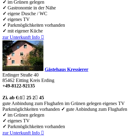
✓
im Grünen gelegen
✓
Gastronomie in der Nähe
✓
eigene Dusche / WC
✓
eigenes TV
✓
Parkmöglichkeiten vorhanden
✓
mit eigener Küche
zur Unterkunft
Info

Gästehaus Kressierer
Erdinger Straße 40
85462
Eitting Kreis Erding
+49-8122-92135
Zi.
ab €:
1

25
2

45
gute Anbindung zum Flughafen
im Grünen gelegen
eigenes TV
Parkmöglichkeiten vorhanden
✓
gute Anbindung zum Flughafen
✓
im Grünen gelegen
✓
eigenes TV
✓
Parkmöglichkeiten vorhanden
zur Unterkunft
Info
