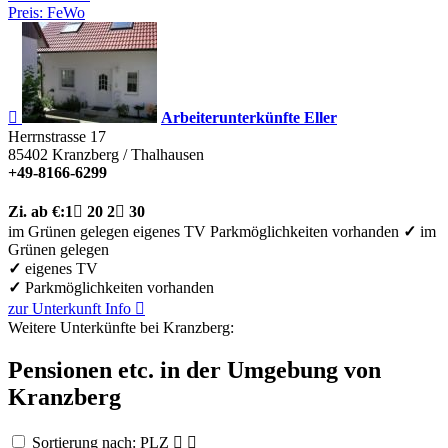
Preis: FeWo

Arbeiterunterkünfte Eller
Herrnstrasse 17
85402
Kranzberg / Thalhausen
+49-8166-6299
Zi.
ab €:
1

20
2

30
im Grünen gelegen
eigenes TV
Parkmöglichkeiten vorhanden
✓
im
Grünen gelegen
✓
eigenes TV
✓
Parkmöglichkeiten vorhanden
zur Unterkunft
Info

Weitere Unterkünfte bei Kranzberg:
Pensionen etc. in der Umgebung von
Kranzberg
Sortierung nach: PLZ

