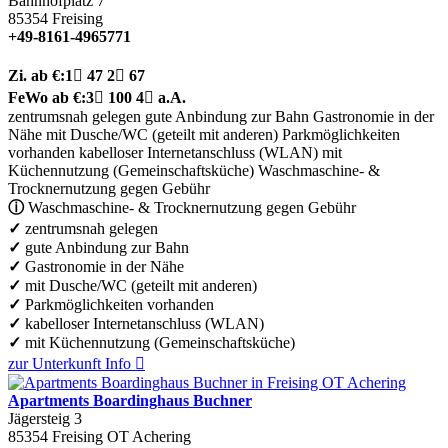
Bahnhofplatz 7
85354
Freising
+49-8161-4965771
Zi.
ab €:
1

47
2

67
FeWo
ab €:
3

100
4

a.A.
zentrumsnah gelegen
gute Anbindung zur Bahn
Gastronomie in der
Nähe
mit Dusche/WC (geteilt mit anderen)
Parkmöglichkeiten
vorhanden
kabelloser Internetanschluss (WLAN)
mit
Küchennutzung (Gemeinschaftsküche)
Waschmaschine- &
Trocknernutzung gegen Gebühr
ⓘ
Waschmaschine- & Trocknernutzung gegen Gebühr
✓
zentrumsnah gelegen
✓
gute Anbindung zur Bahn
✓
Gastronomie in der Nähe
✓
mit Dusche/WC (geteilt mit anderen)
✓
Parkmöglichkeiten vorhanden
✓
kabelloser Internetanschluss (WLAN)
✓
mit Küchennutzung (Gemeinschaftsküche)
zur Unterkunft
Info

Apartments Boardinghaus Buchner
Jägersteig 3
85354
Freising OT Achering