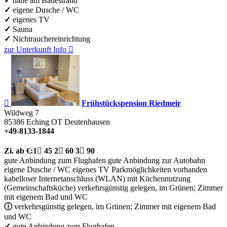
✓
nahe am Badestrand
✓
eigene Dusche / WC
✓
eigenes TV
✓
Sauna
✓
Nichtrauchereinrichtung
zur Unterkunft
Info


Frühstückspension Riedmeir
Wildweg 7
85386
Eching OT Deutenhausen
+49-8133-1844
Zi.
ab €:
1

45
2

60
3

90
gute Anbindung zum Flughafen
gute Anbindung zur Autobahn
eigene Dusche / WC
eigenes TV
Parkmöglichkeiten vorhanden
kabelloser Internetanschluss (WLAN)
mit Küchennutzung
(Gemeinschaftsküche)
verkehrsgünstig gelegen, im Grünen; Zimmer
mit eigenem Bad und WC
ⓘ
verkehrsgünstig gelegen, im Grünen; Zimmer mit eigenem Bad
und WC
✓
gute Anbindung zum Flughafen