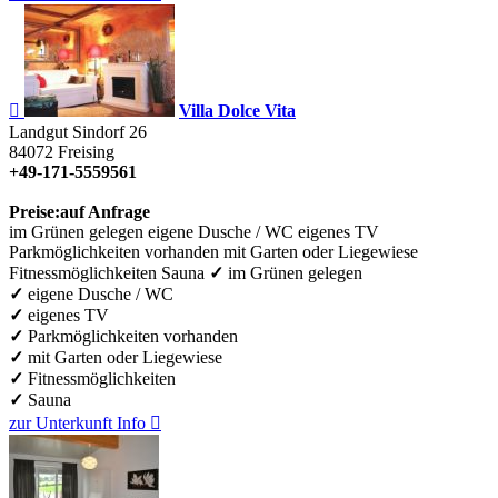

Villa Dolce Vita
Landgut Sindorf 26
84072
Freising
+49-171-5559561
Preise:
auf Anfrage
im Grünen gelegen
eigene Dusche / WC
eigenes TV
Parkmöglichkeiten vorhanden
mit Garten oder Liegewiese
Fitnessmöglichkeiten
Sauna
✓
im Grünen gelegen
✓
eigene Dusche / WC
✓
eigenes TV
✓
Parkmöglichkeiten vorhanden
✓
mit Garten oder Liegewiese
✓
Fitnessmöglichkeiten
✓
Sauna
zur Unterkunft
Info
