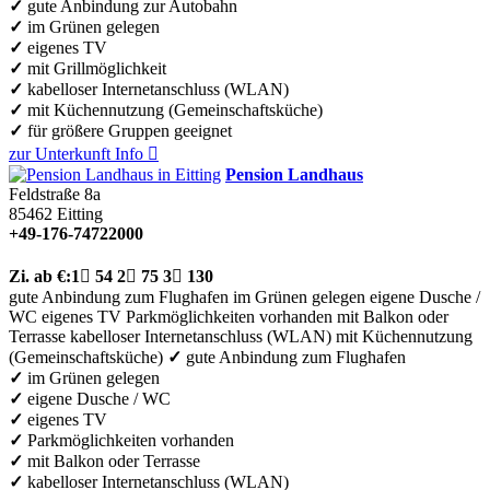
✓
gute Anbindung zur Autobahn
✓
im Grünen gelegen
✓
eigenes TV
✓
mit Grillmöglichkeit
✓
kabelloser Internetanschluss (WLAN)
✓
mit Küchennutzung (Gemeinschaftsküche)
✓
für größere Gruppen geeignet
zur Unterkunft
Info

Pension Landhaus
Feldstraße 8a
85462
Eitting
+49-176-74722000
Zi.
ab €:
1

54
2

75
3

130
gute Anbindung zum Flughafen
im Grünen gelegen
eigene Dusche /
WC
eigenes TV
Parkmöglichkeiten vorhanden
mit Balkon oder
Terrasse
kabelloser Internetanschluss (WLAN)
mit Küchennutzung
(Gemeinschaftsküche)
✓
gute Anbindung zum Flughafen
✓
im Grünen gelegen
✓
eigene Dusche / WC
✓
eigenes TV
✓
Parkmöglichkeiten vorhanden
✓
mit Balkon oder Terrasse
✓
kabelloser Internetanschluss (WLAN)