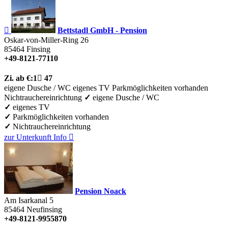

Bettstadl GmbH - Pension
Oskar-von-Miller-Ring 26
85464
Finsing
+49-8121-77110
Zi.
ab €:
1

47
eigene Dusche / WC
eigenes TV
Parkmöglichkeiten vorhanden
Nichtrauchereinrichtung
✓
eigene Dusche / WC
✓
eigenes TV
✓
Parkmöglichkeiten vorhanden
✓
Nichtrauchereinrichtung
zur Unterkunft
Info

Pension Noack
Am Isarkanal 5
85464
Neufinsing
+49-8121-9955870