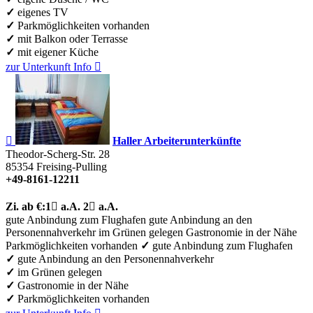
✓
eigenes TV
✓
Parkmöglichkeiten vorhanden
✓
mit Balkon oder Terrasse
✓
mit eigener Küche
zur Unterkunft
Info


Haller Arbeiterunterkünfte
Theodor-Scherg-Str. 28
85354
Freising-Pulling
+49-8161-12211
Zi.
ab €:
1

a.A.
2

a.A.
gute Anbindung zum Flughafen
gute Anbindung an den
Personennahverkehr
im Grünen gelegen
Gastronomie in der Nähe
Parkmöglichkeiten vorhanden
✓
gute Anbindung zum Flughafen
✓
gute Anbindung an den Personennahverkehr
✓
im Grünen gelegen
✓
Gastronomie in der Nähe
✓
Parkmöglichkeiten vorhanden