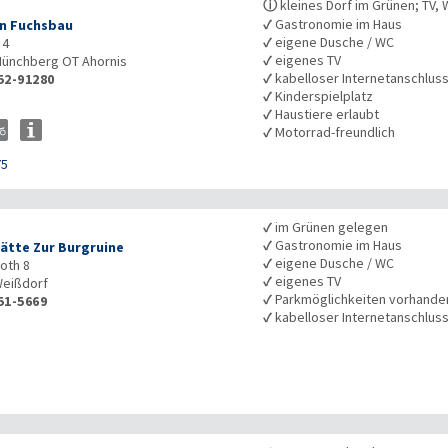
ⓘ
kleines Dorf im Grünen; TV,
✓
Gastronomie im Haus
n Fuchsbau
✓
eigene Dusche / WC
 4
✓
eigenes TV
ünchberg OT Ahornis
✓
kabelloser Internetanschlus
52-91280
✓
Kinderspielplatz
✓
Haustiere erlaubt
✓
Motorrad-freundlich
75
✓
im Grünen gelegen
✓
Gastronomie im Haus
ätte Zur Burgruine
✓
eigene Dusche / WC
oth 8
✓
eigenes TV
eißdorf
✓
Parkmöglichkeiten vorhande
51-5669
✓
kabelloser Internetanschlus