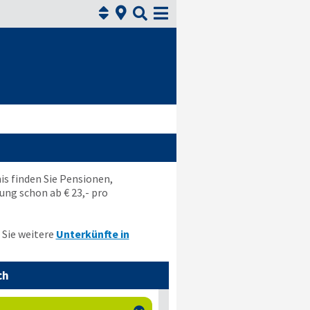



is finden Sie Pensionen,
ng schon ab € 23,- pro
 Sie weitere
Unterkünfte in
ch