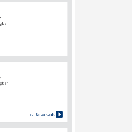
n
ügbar
n
ügbar

zur Unterkunft