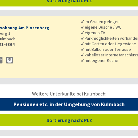
Sortierung nach: PLZ
✓
im Grünen gelegen
✓
eigene Dusche / WC
wohnung Am Plosenberg
✓
eigenes TV
berg 1
✓
Parkmöglichkeiten vorhande
ulmbach
✓
mit Garten oder Liegewiese
21-6364
✓
mit Balkon oder Terrasse
✓
kabelloser Internetanschlus
✓
mit eigener Küche
Weitere Unterkünfte bei Kulmbach:
Pensionen etc. in der Umgebung von Kulmbach
Sortierung nach: PLZ