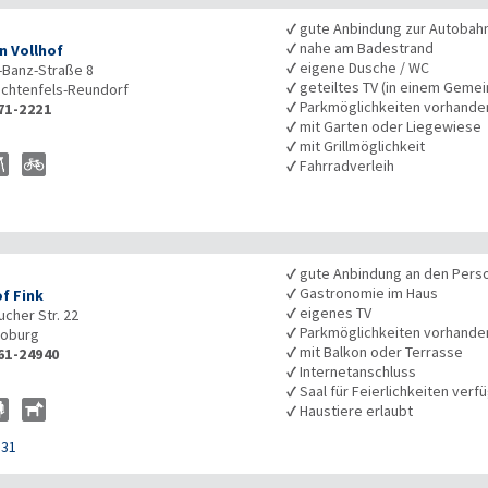
✓
gute Anbindung zur Autobah
✓
nahe am Badestrand
n Vollhof
✓
eigene Dusche / WC
-Banz-Straße 8
✓
geteiltes TV (in einem Geme
ichtenfels-Reundorf
✓
Parkmöglichkeiten vorhande
71-2221
✓
mit Garten oder Liegewiese
✓
mit Grillmöglichkeit
✓
Fahrradverleih
✓
gute Anbindung an den Pers
✓
Gastronomie im Haus
f Fink
✓
eigenes TV
ucher Str. 22
✓
Parkmöglichkeiten vorhande
oburg
✓
mit Balkon oder Terrasse
61-24940
✓
Internetanschluss
✓
Saal für Feierlichkeiten verf
✓
Haustiere erlaubt
131