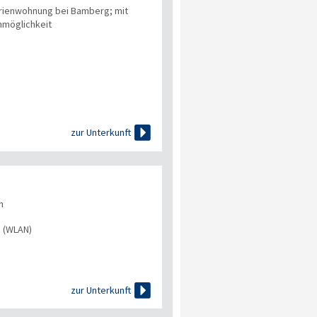
rienwohnung bei Bamberg; mit
hmöglichkeit

zur Unterkunft
n
s (WLAN)

zur Unterkunft