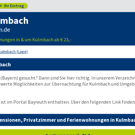
Ihr Eintrag

lmbach
n.de
nungen in & um Kulmbach ab € 23,-
Kulmbach (Lage)
mbach
(Bayern) gesucht? Dann sind Sie hier richtig. In unserem Verzeichn
werte Möglichkeiten zur Übernachtung für Kulmbach und Umgebu
ist im Portal Bayreuth enthalten. Über den folgenden Link finden
ensionen, Privatzimmer und Ferienwohnungen in Kulmba