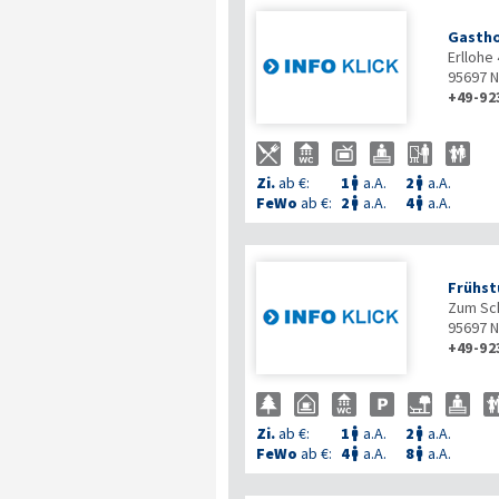
Gastho
Erllohe 
95697
N
+49-92
Zi.
ab €:
1
a.A.
2
a.A.


FeWo
ab €:
2
a.A.
4
a.A.


Frühst
Zum Sc
95697
N
+49-92
Zi.
ab €:
1
a.A.
2
a.A.


FeWo
ab €:
4
a.A.
8
a.A.

