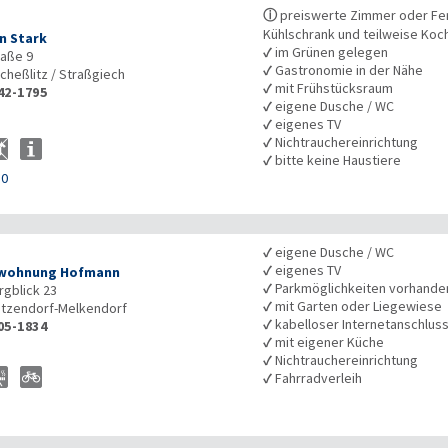
ⓘ
preiswerte Zimmer oder Fe
Kühlschrank und teilweise Koc
n Stark
✓
im Grünen gelegen
aße 9
✓
Gastronomie in der Nähe
cheßlitz / Straßgiech
✓
mit Frühstücksraum
42-1795
✓
eigene Dusche / WC
✓
eigenes TV
✓
Nichtrauchereinrichtung
✓
bitte keine Haustiere
50
✓
eigene Dusche / WC
✓
eigenes TV
nwohnung Hofmann
✓
Parkmöglichkeiten vorhande
gblick 23
✓
mit Garten oder Liegewiese
itzendorf-Melkendorf
✓
kabelloser Internetanschlus
05-1834
✓
mit eigener Küche
✓
Nichtrauchereinrichtung
✓
Fahrradverleih