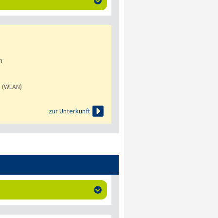

n
s (WLAN)

zur Unterkunft
