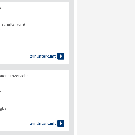
n
inschaftsraum)
n

zur Unterkunft
onennahverkehr
n
ügbar

zur Unterkunft