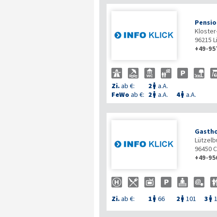
Pensio
Kloster
96215
L
+49-95
Zi.
ab €:
2
a.A.

FeWo
ab €:
2
a.A.
4
a.A.


Gastho
Lützelb
96450
C
+49-95
Zi.
ab €:
1
66
2
101
3


