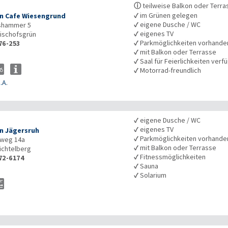
ⓘ
teilweise Balkon oder Terra
✓
im Grünen gelegen
n Cafe Wiesengrund
✓
eigene Dusche / WC
shammer 5
✓
eigenes TV
ischofsgrün
✓
Parkmöglichkeiten vorhande
76-253
✓
mit Balkon oder Terrasse
✓
Saal für Feierlichkeiten verf
✓
Motorrad-freundlich
.A.
✓
eigene Dusche / WC
✓
eigenes TV
n Jägersruh
✓
Parkmöglichkeiten vorhande
dweg 14a
✓
mit Balkon oder Terrasse
ichtelberg
✓
Fitnessmöglichkeiten
72-6174
✓
Sauna
✓
Solarium