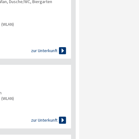
 Wlan, Dusche/WC, Biergarten
s (WLAN)

zur Unterkunft
n
s (WLAN)

zur Unterkunft