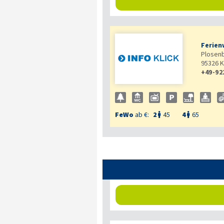
Ferien
Plosen
95326
K
+49-92
FeWo
ab €:
2
45
4
65

