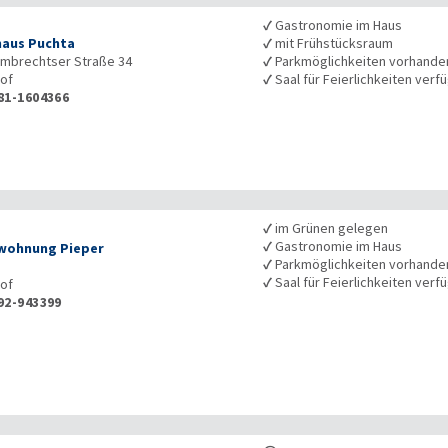
✓
Gastronomie im Haus
aus Puchta
✓
mit Frühstücksraum
lmbrechtser Straße 34
✓
Parkmöglichkeiten vorhande
of
✓
Saal für Feierlichkeiten verf
81-1604366
✓
im Grünen gelegen
✓
Gastronomie im Haus
wohnung Pieper
✓
Parkmöglichkeiten vorhande
✓
Saal für Feierlichkeiten verf
of
92-943399