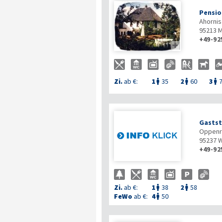
Pensio
Ahornis
95213
M
+49-92

Zi.
ab €:
1
35
2
60
3



Gastst
Oppenr
95237
W
+49-92
Zi.
ab €:
1
38
2
58


FeWo
ab €:
4
50
