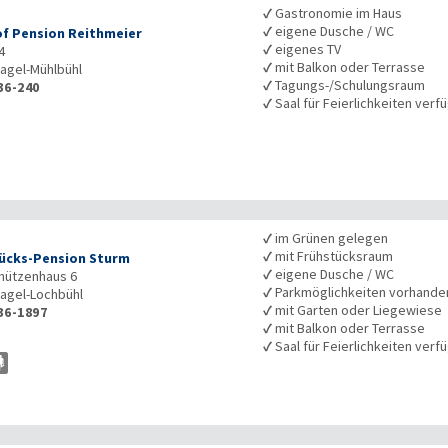
✓
Gastronomie im Haus
✓
eigene Dusche / WC
f Pension Reithmeier
✓
eigenes TV
4
✓
mit Balkon oder Terrasse
agel-Mühlbühl
✓
Tagungs-/Schulungsraum
36-240
✓
Saal für Feierlichkeiten verf
✓
im Grünen gelegen
✓
mit Frühstücksraum
ücks-Pension Sturm
✓
eigene Dusche / WC
hützenhaus 6
✓
Parkmöglichkeiten vorhande
agel-Lochbühl
✓
mit Garten oder Liegewiese
36-1897
✓
mit Balkon oder Terrasse
✓
Saal für Feierlichkeiten verf