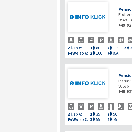
Pensio
Fröber
95493
B
+49-92
Zi.
ab €:
1
80
2
110
3
a



FeWo
ab €:
2
100
4
a.A.


Pensio
Richar
95686
F
+49-92
Zi.
ab €:
1
35
2
56


FeWo
ab €:
2
55
4
75

