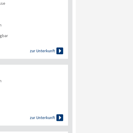
sse
n
ügbar

zur Unterkunft
n

zur Unterkunft