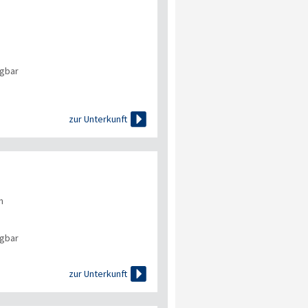
ügbar

zur Unterkunft
n
ügbar

zur Unterkunft