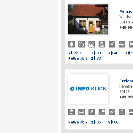
Pensio
Waldstr
96110
S
+49-95

Zi.
ab €:
1
33
2
40
3



FeWo
ab €:
2
33

Ferie
Hahnber
96123
L
+49-95
FeWo
ab €:
2
35
5
60

