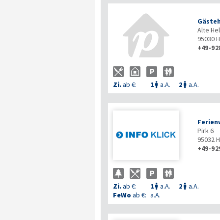
Gästeh
Alte He
95030
H
+49-92
Zi.
ab €:
1
a.A.
2
a.A.


Ferien
Pirk 6
95032
H
+49-92
Zi.
ab €:
1
a.A.
2
a.A.


FeWo
ab €:
a.A.