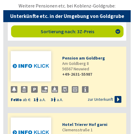
Weitere Pensionen etc. bei Koblenz-Goldgrube:
Unterkünfte etc. in der Umgebung von Goldgrube
Sortierung nach: 3Z-Preis

Pension am Goldberg
Am Goldberg 8
56567
Neuwied
+49-2631-55987

zur Unterkunft
FeWo
ab €:
1
a.A.
3
a.A.


Hotel Trierer Hof garni
Clemensstraße 1