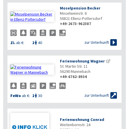
Moselpension Becker
Moselweinstr. 6
56821
Ellenz-Poltersdorf
+49-2673-962387

zur Unterkunft
Zi.
ab €:
2
40

Ferienwohnung Wagner
St. Martin Str. 11
56290
Mannebach
+49-6762-8934


zur Unterkunft
FeWo
ab €:
2
30

Ferienwohnung Conrad
Weitenbornstr. 24