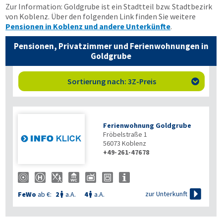
Zur Information: Goldgrube ist ein Stadtteil bzw. Stadtbezirk
von Koblenz. Über den folgenden Link finden Sie weitere
Pensionen in Koblenz und andere Unterkünfte
.
Pensionen, Privatzimmer und Ferienwohnungen in
Goldgrube
Sortierung nach: 3Z-Preis

Ferienwohnung Goldgrube
Fröbelstraße 1
56073
Koblenz
+49-261-47678

zur Unterkunft
FeWo
ab €:
2
a.A.
4
a.A.

