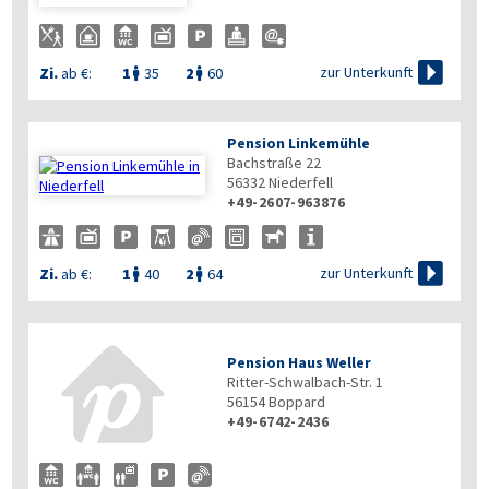

zur Unterkunft
Zi.
ab €:
1
35
2
60


Pension Linkemühle
Bachstraße 22
56332
Niederfell
+49-2607-963876

zur Unterkunft
Zi.
ab €:
1
40
2
64


Pension Haus Weller
Ritter-Schwalbach-Str. 1
56154
Boppard
+49-6742-2436