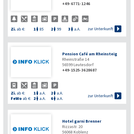
+49-6771-1246

zur Unterkunft
Zi.
ab €:
1
85
2
99
3
a.A.



Pension Café am Rheinsteig
Rheinstraße 14
56599
Leutesdorf
+49-1525-3628687
Zi.
ab €:
1
a.A.
2
a.A.



zur Unterkunft
FeWo
ab €:
2
a.A.
6
a.A.


Hotel garni Brenner
Rizzastr. 20
56068
Koblenz