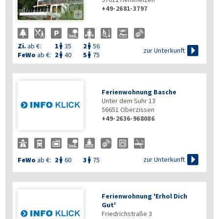
+49-2681-3797

Zi.
ab €:
1
35
2
56



zur Unterkunft
FeWo
ab €:
2
40
5
75


Ferienwohnung Basche
Unter dem Suhr 13
56651
Oberzissen
+49-2636-968086

zur Unterkunft
FeWo
ab €:
2
60
3
75


Ferienwohnung 'Erhol Dich
Gut'
Friedrichstraße 3