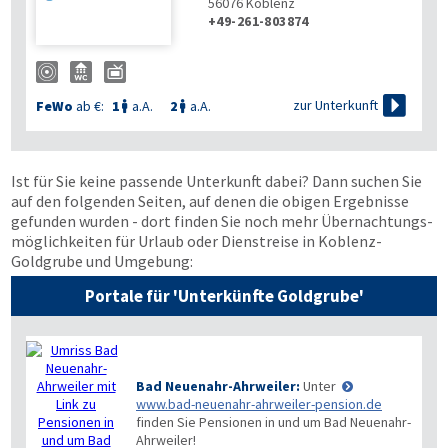
56076
Koblenz
+49-261-803874

zur Unterkunft
FeWo
ab €:
1
a.A.
2
a.A.


Ist für Sie keine passende Unterkunft dabei? Dann suchen Sie
auf den folgenden Seiten, auf denen die obigen Ergebnisse
gefunden wurden - dort finden Sie noch mehr Übernachtungs­
möglichkeiten für Urlaub oder Dienstreise in Koblenz-
Goldgrube und Umgebung:
Portale für 'Unterkünfte Goldgrube'
Bad Neuenahr-Ahrweiler:
Unter
www.bad-neuenahr-ahrweiler-pension.de
finden Sie Pensionen in und um Bad Neuenahr-
Ahrweiler!