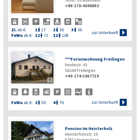
56587
Straßenhaus
+49-170-4040802
Zi.
ab €:
1
17
2
30
3
36




zur Unterkunft
FeWo
ab €:
12
72
12
108


***Ferienwohnung Freilingen
Heidestr. 43
56244
Freilingen
+49-174-3867719


zur Unterkunft
FeWo
ab €:
2
50
4
70


Pension Im Heisterholz
Heisterholzstr. 10
57612
Hemmelzen