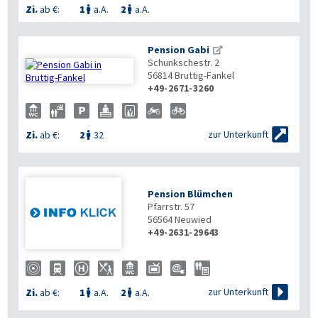
Zi.
ab €:
1
a.A.
2
a.A.


Pension Gabi
Schunkschestr. 2
56814
Bruttig-Fankel
+49-2671-3260


zur Unterkunft
Zi.
ab €:
2
32

Pension Blümchen
Pfarrstr. 57
56564
Neuwied
+49-2631-29643

zur Unterkunft
Zi.
ab €:
1
a.A.
2
a.A.

