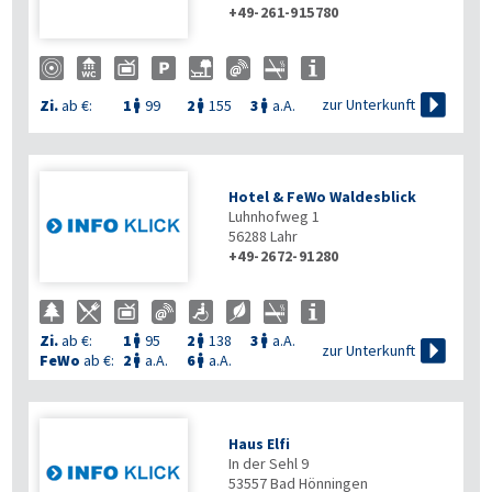
+49-261-915780

zur Unterkunft
Zi.
ab €:
1
99
2
155
3
a.A.



Hotel & FeWo Waldesblick
Luhnhofweg 1
56288
Lahr
+49-2672-91280
Zi.
ab €:
1
95
2
138
3
a.A.




zur Unterkunft
FeWo
ab €:
2
a.A.
6
a.A.


Haus Elfi
In der Sehl 9
53557
Bad Hönningen