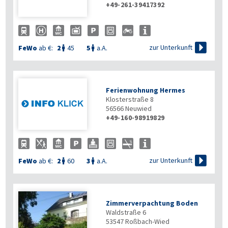
+49-261-39417392

zur Unterkunft
FeWo
ab €:
2
45
5
a.A.


Ferienwohnung Hermes
Klosterstraße 8
56566
Neuwied
+49-160-98919829

zur Unterkunft
FeWo
ab €:
2
60
3
a.A.


Zimmerverpachtung Boden
Waldstraße 6
53547
Roßbach-Wied