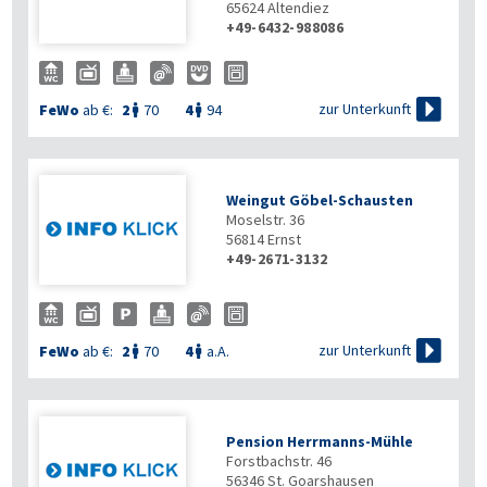
65624
Altendiez
+49-6432-988086

zur Unterkunft
FeWo
ab €:
2
70
4
94


Weingut Göbel-Schausten
Moselstr. 36
56814
Ernst
+49-2671-3132

zur Unterkunft
FeWo
ab €:
2
70
4
a.A.


Pension Herrmanns-Mühle
Forstbachstr. 46
56346
St. Goarshausen