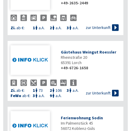
+49-2635-2449

zur Unterkunft
Zi.
ab €:
1
a.A.
2
a.A.
3
a.A.



Gästehaus Weingut Roessler
Rheinstraße 20
65391
Lorch
+49-6726-1658
Zi.
ab €:
1
73
2
106
3
a.A.




zur Unterkunft
FeWo
ab €:
3
a.A.
9
a.A.


Ferienwohnung Sodin
Im Palmenstück 45
56072
Koblenz-Güls