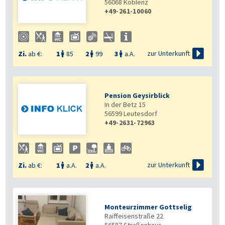
56068
Koblenz
+49-261-10060

zur Unterkunft
Zi.
ab €:
1
85
2
99
3
a.A.



Pension Geysirblick
In der Betz 15
56599
Leutesdorf
+49-2631-72963

zur Unterkunft
Zi.
ab €:
1
a.A.
2
a.A.


Monteurzimmer Gottselig
Raiffeisenstraße 22