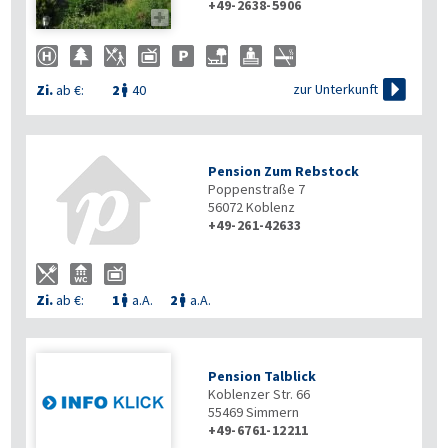
+49-2638-5906


zur Unterkunft
Zi.
ab €:
2
40

Pension Zum Rebstock
Poppenstraße 7
56072
Koblenz
+49-261-42633
Zi.
ab €:
1
a.A.
2
a.A.


Pension Talblick
Koblenzer Str. 66
55469
Simmern
+49-6761-12211