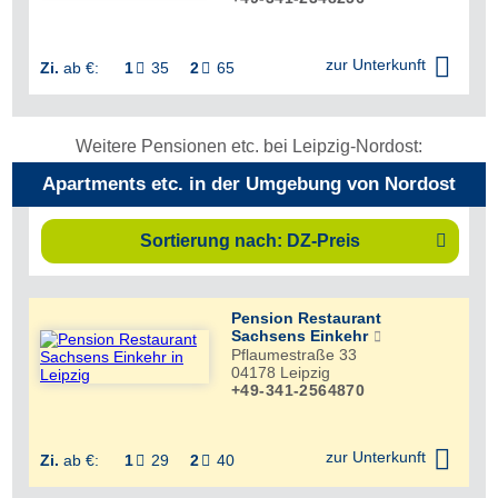


zur Unterkunft
Zi.
ab €:
1
35
2
65


Weitere Pensionen etc. bei Leipzig-Nordost:
Apartments etc. in der Umgebung von Nordost
Sortierung nach: DZ-Preis

Pension Restaurant
Sachsens Einkehr
Pflaumestraße 33
04178
Leipzig
+49-341-2564870


zur Unterkunft
Zi.
ab €:
1
29
2
40

