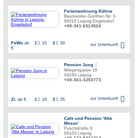
Ferienwohnung Kühne
Baumeister-Günther-Str. 5
04319
Leipzig-Engelsdorf
+49-341-6514526
FeWo
ab
1
15
2
30



zur Unterkunft
€:
Pension Jung
Wingertgasse 18
04249
Leipzig
+49-341-4250773


zur Unterkunft
Zi.
ab €:
1
18
2
35


Cafe und Pension 'Alte
Messe'
Puschstraße 9
04103
Leipzig