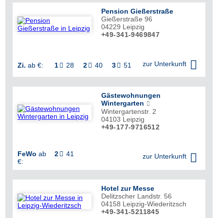
Pension Gießerstraße
Gießerstraße 96
04229
Leipzig
+49-341-9469847


zur Unterkunft
Zi.
ab €:
1
28
2
40
3
51



Gästewohnungen
Wintergarten
Wintergartenstr. 2
04103
Leipzig
+49-177-9716512

FeWo
ab
2
41


zur Unterkunft
€:
Hotel zur Messe
Delitzscher Landstr. 56
04158
Leipzig-Wiederitzsch
+49-341-5211845