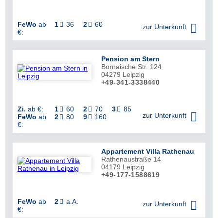
FeWo
ab
1
36
2
60



zur Unterkunft
€:
Pension am Stern
Bornaische Str. 124
04279
Leipzig
+49-341-3338440
Zi.
ab €:
1
60
2
70
3
85




zur Unterkunft
FeWo
ab
2
80
9
160


€:
Appartement Villa Rathenau
Rathenaustraße 14
04179
Leipzig
+49-177-1588619
FeWo
ab
2
a.A.


zur Unterkunft
€: