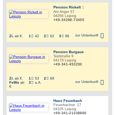
Pension Rickelt
Am Anger 57
04356
Leipzig
+49-34298-73455


zur Unterkunft
Zi.
ab €:
1
42
2
62
3
86



Pension Burgaue
Südstraße 9
04178
Leipzig
+49-341-453230
Zi.
ab €:
1
53
2
68



zur Unterkunft
FeWo
ab
3
a.A.

€:
Haus Feuerbach
Feuerbachstr. 17
04105
Leipzig
+49-341-21338800