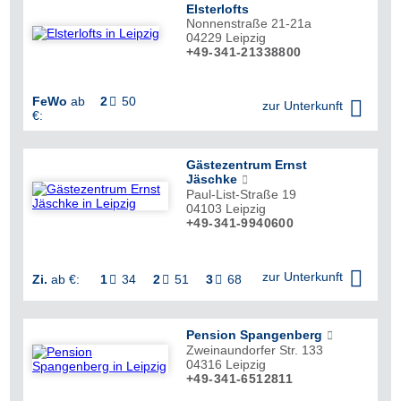
Elsterlofts
Nonnenstraße 21-21a
04229
Leipzig
+49-341-21338800
FeWo
ab
2
50


zur Unterkunft
€:
Gästezentrum Ernst
Jäschke
Paul-List-Straße 19
04103
Leipzig
+49-341-9940600


zur Unterkunft
Zi.
ab €:
1
34
2
51
3
68



Pension Spangenberg
Zweinaundorfer Str. 133
04316
Leipzig
+49-341-6512811