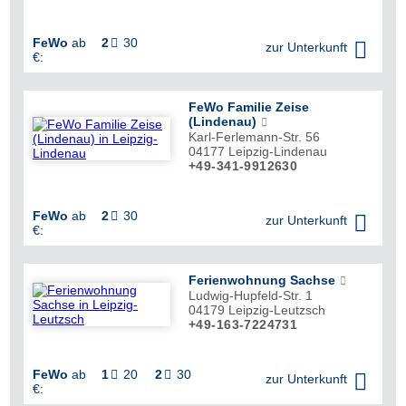
FeWo
ab
2
30


zur Unterkunft
€:
FeWo Familie Zeise
(Lindenau)
Karl-Ferlemann-Str. 56
04177
Leipzig-Lindenau
+49-341-9912630

FeWo
ab
2
30


zur Unterkunft
€:
Ferienwohnung Sachse
Ludwig-Hupfeld-Str. 1
04179
Leipzig-Leutzsch
+49-163-7224731

FeWo
ab
1
20
2
30



zur Unterkunft
€: