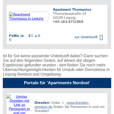
Apartment Thomasius
Thomasiusstraße 14
04109
Leipzig
+49-163-8711568
FeWo
ab
2
a.A.


zur Unterkunft
€:
Ist für Sie keine passende Unterkunft dabei? Dann suchen
Sie auf den folgenden Seiten, auf denen die obigen
Ergebnisse gefunden wurden - dort finden Sie noch mehr
Übernachtungs­möglichkeiten für Urlaub oder Dienstreise in
Leipzig-Nordost und Umgebung:
Portale für 'Apartments Nordost'
Dresden:
Unter
www.dresden-
pension.de
finden Sie Pensionen in und um
Dresden!