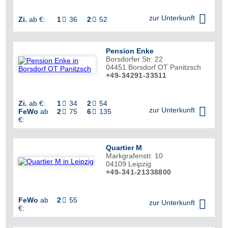


zur Unterkunft
Zi.
ab €:
1
36
2
52


Pension Enke
Borsdorfer Str. 22
04451
Borsdorf OT Panitzsch
+49-34291-33511

Zi.
ab €:
1
34
2
54



zur Unterkunft
FeWo
ab
2
75
6
135


€:
Quartier M
Markgrafenstr. 10
04109
Leipzig
+49-341-21338800
FeWo
ab
2
55


zur Unterkunft
€: