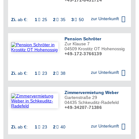
+49-172-8431714


zur Unterkunft
Zi.
ab €:
1
25
2
35
3
50



Pension Schröter
Zur Klause 7
04509
Krostitz OT Hohenossig
+49-172-3766139


zur Unterkunft
Zi.
ab €:
1
23
2
38


Zimmervermietung Weber
Gartenstraße 29
04435
Schkeuditz-Radefeld
+49-34207-71386

zur Unterkunft
Zi.
ab €:
1
23
2
40

