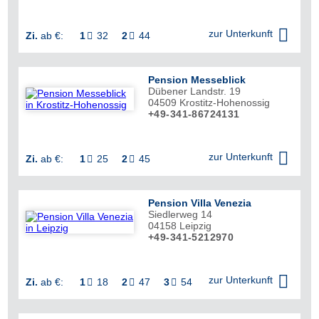


zur Unterkunft
Zi.
ab €:
1
32
2
44


Pension Messeblick
Dübener Landstr. 19
04509
Krostitz-Hohenossig
+49-341-86724131

zur Unterkunft
Zi.
ab €:
1
25
2
45


Pension Villa Venezia
Siedlerweg 14
04158
Leipzig
+49-341-5212970

zur Unterkunft
Zi.
ab €:
1
18
2
47
3
54


