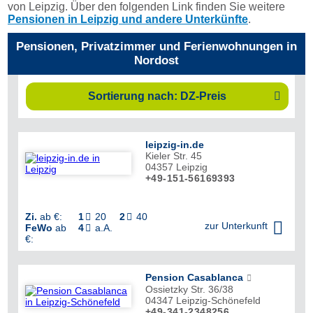
von Leipzig. Über den folgenden Link finden Sie weitere
Pensionen in Leipzig und andere Unterkünfte
.
Pensionen, Privatzimmer und Ferienwohnungen in
Nordost
Sortierung nach: DZ-Preis

leipzig-in.de
Kieler Str. 45
04357
Leipzig
+49-151-56169393
Zi.
ab €:
1
20
2
40



zur Unterkunft
FeWo
ab
4
a.A.

€:
Pension Casablanca
Ossietzky Str. 36/38
04347
Leipzig-Schönefeld
+49-341-2348256