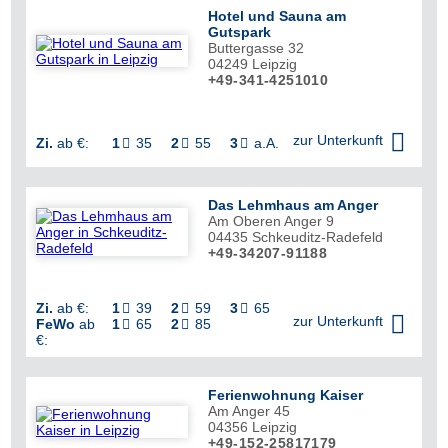
Hotel und Sauna am
Gutspark
Buttergasse 32
04249
Leipzig
+49-341-4251010


zur Unterkunft
Zi.
ab €:
1
35
2
55
3
a.A.



Das Lehmhaus am Anger
Am Oberen Anger 9
04435
Schkeuditz-Radefeld
+49-34207-91188

Zi.
ab €:
1
39
2
59
3
65




zur Unterkunft
FeWo
ab
1
65
2
85


€:
Ferienwohnung Kaiser
Am Anger 45
04356
Leipzig
+49-152-25817179