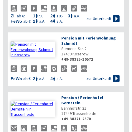
ab €:
90
105
a.A.
Zi.
1
2
3




zur Unterkunft
ab €:
a.A.
a.A.
FeWo
2
4


Pension mit Ferienwohnung
Schmidt
Siemens-Str. 2
17459
Koserow
+49-38375-20572

zur Unterkunft
ab €:
a.A.
a.A.
FeWo
2
4


Pension / Ferienhotel
Bernstein
Bahnhofstr. 21
17449
Trassenheide
+49-38371-2370