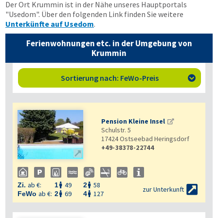
Der Ort Krummin ist in der Nähe unseres Hauptportals
"Usedom". Über den folgenden Link finden Sie weitere
Unterkünfte auf Usedom
.
Ferienwohnungen etc. in der Umgebung von
Krummin
Sortierung nach: FeWo-Preis

Pension Kleine Insel
Schulstr. 5
17424
Ostseebad Heringsdorf
+49-38378-22744

ab €:
49
58
Zi.
1
2



zur Unterkunft
ab €:
69
127
FeWo
2
4

