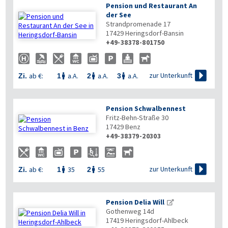
Pension und Restaurant An
der See
Strandpromenade 17
17429
Heringsdorf-Bansin
+49-38378-801750

zur Unterkunft
ab €:
a.A.
a.A.
a.A.
Zi.
1
2
3



Pension Schwalbennest
Fritz-Behn-Straße 30
17429
Benz
+49-38379-20303


zur Unterkunft
ab €:
35
55
Zi.
1
2


Pension Delia Will
Gothenweg 14d
17419
Heringsdorf-Ahlbeck