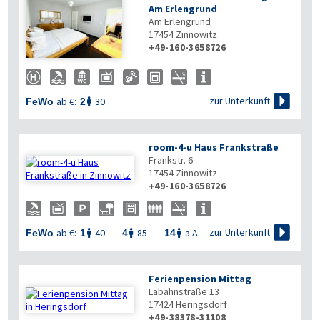
Am Erlengrund
Am Erlengrund
17454
Zinnowitz
+49-160-3658726

zur Unterkunft
ab €:
30
FeWo
2

room-4-u Haus Frankstraße
Frankstr. 6
17454
Zinnowitz
+49-160-3658726

zur Unterkunft
ab €:
40
85
a.A.
FeWo
1
4
14



Ferienpension Mittag
Labahnstraße 13
17424
Heringsdorf
+49-38378-31108