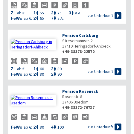
ab €:
55
75
a.A.
Zi.
1
2
3




zur Unterkunft
ab €:
65
a.A.
FeWo
2
7


Pension Carlsburg
Stresemannstr. 2
17419
Heringsdorf-Ahlbeck
+49-38378-22570
ab €:
60
80
Zi.
1
2



zur Unterkunft
ab €:
80
90
FeWo
2
2


Pension Roseneck
Rosenstr. 8
17406
Usedom
+49-38372-76737

zur Unterkunft
ab €:
80
100
FeWo
2
4

