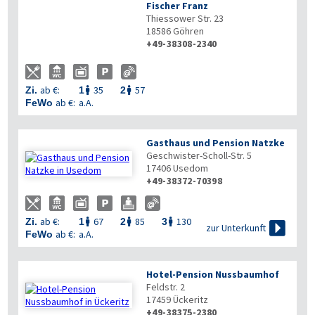
Fischer Franz
Thiessower Str. 23
18586
Göhren
+49-38308-2340
ab €:
35
57
Zi.
1
2


ab €:
a.A.
FeWo
Gasthaus und Pension Natzke
Geschwister-Scholl-Str. 5
17406
Usedom
+49-38372-70398
ab €:
67
85
130
Zi.
1
2
3




zur Unterkunft
ab €:
a.A.
FeWo
Hotel-Pension Nussbaumhof
Feldstr. 2
17459
Ückeritz
+49-38375-2380