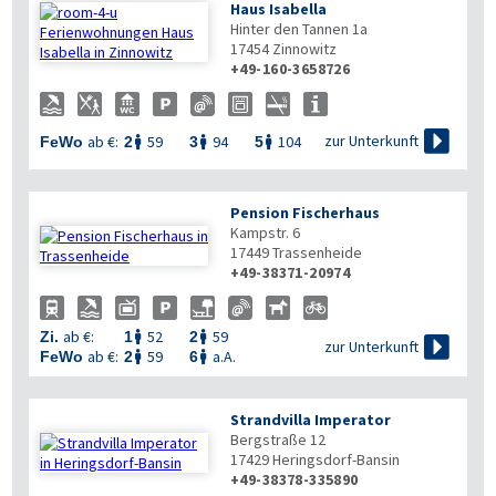
Haus Isabella
Hinter den Tannen 1a
17454
Zinnowitz
+49-160-3658726

zur Unterkunft
ab €:
59
94
104
FeWo
2
3
5



Pension Fischerhaus
Kampstr. 6
17449
Trassenheide
+49-38371-20974
ab €:
52
59
Zi.
1
2



zur Unterkunft
ab €:
59
a.A.
FeWo
2
6


Strandvilla Imperator
Bergstraße 12
17429
Heringsdorf-Bansin
+49-38378-335890