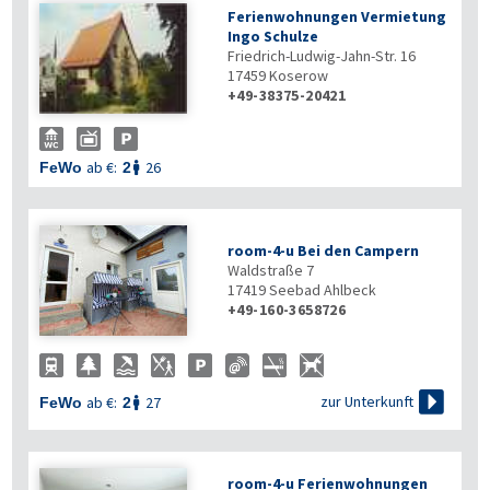
Ferienwohnungen Vermietung
Ingo Schulze
Friedrich-Ludwig-Jahn-Str. 16
17459
Koserow
+49-38375-20421
ab €:
26
FeWo
2

room-4-u Bei den Campern
Waldstraße 7
17419
Seebad Ahlbeck
+49-160-3658726

zur Unterkunft
ab €:
27
FeWo
2

room-4-u Ferienwohnungen