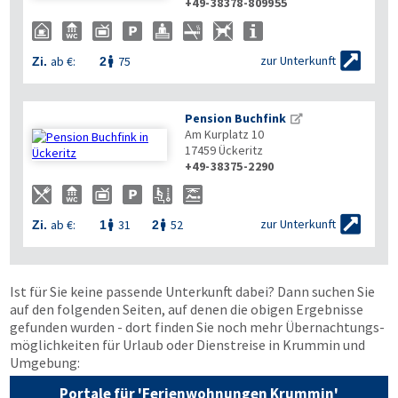
+49-38378-809955


zur Unterkunft
ab €:
75
Zi.
2

Pension Buchfink
Am Kurplatz 10
17459
Ückeritz
+49-38375-2290


zur Unterkunft
ab €:
31
52
Zi.
1
2


Ist für Sie keine passende Unterkunft dabei? Dann suchen Sie
auf den folgenden Seiten, auf denen die obigen Ergebnisse
gefunden wurden - dort finden Sie noch mehr Übernachtungs­
möglichkeiten für Urlaub oder Dienstreise in Krummin und
Umgebung:
Portale für 'Ferienwohnungen Krummin'