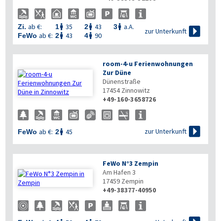

ab €:
35
43
a.A.
Zi.
1
2
3




zur Unterkunft
ab €:
43
90
FeWo
2
4


room-4-u Ferienwohnungen
Zur Düne
Dünenstraße
17454
Zinnowitz
+49-160-3658726

zur Unterkunft
ab €:
45
FeWo
2

FeWo N°3 Zempin
Am Hafen 3
17459
Zempin
+49-38377-40950
