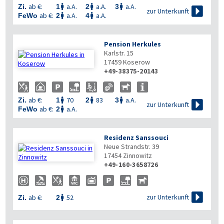
ab €:
a.A.
a.A.
a.A.
Zi.
1
2
3




zur Unterkunft
ab €:
a.A.
a.A.
FeWo
2
4


Pension Herkules
Karlstr. 15
17459
Koserow
+49-38375-20143
ab €:
70
83
a.A.
Zi.
1
2
3




zur Unterkunft
ab €:
a.A.
FeWo
2

Residenz Sanssouci
Neue Strandstr. 39
17454
Zinnowitz
+49-160-3658726

zur Unterkunft
ab €:
52
Zi.
2
