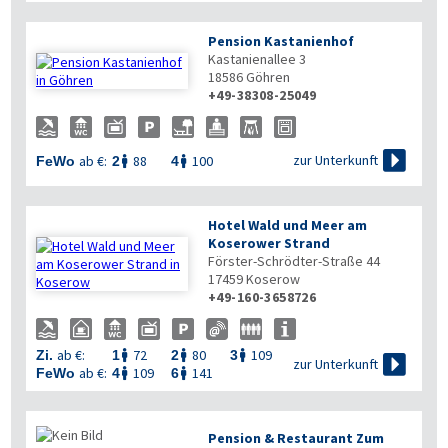
Pension Kastanienhof
Kastanienallee 3
18586
Göhren
+49-38308-25049

zur Unterkunft
ab €:
88
100
FeWo
2
4


Hotel Wald und Meer am
Koserower Strand
Förster-Schrödter-Straße 44
17459
Koserow
+49-160-3658726
ab €:
72
80
109
Zi.
1
2
3




zur Unterkunft
ab €:
109
141
FeWo
4
6


Pension & Restaurant Zum