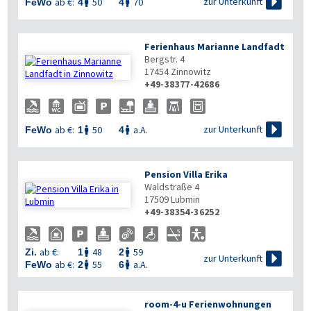

zur Unterkunft
ab €:
50
70
FeWo
4
4


Ferienhaus Marianne Landfadt
Bergstr. 4
17454
Zinnowitz
+49-38377-42686


zur Unterkunft
ab €:
50
a.A.
FeWo
1
4


Pension Villa Erika
Waldstraße 4
17509
Lubmin
+49-38354-36252
ab €:
48
59
Zi.
1
2



zur Unterkunft
ab €:
55
a.A.
FeWo
2
6


room-4-u Ferienwohnungen