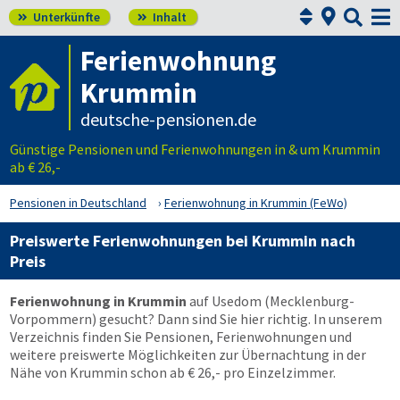



Unterkünfte
Inhalt


Ferienwohnung
Krummin
deutsche-pensionen.de
Günstige Pensionen und Ferienwohnungen in & um Krummin
ab € 26,-
Pensionen in Deutschland
Ferienwohnung in Krummin (FeWo)
Preiswerte Ferienwohnungen bei Krummin nach
Preis
Ferienwohnung in Krummin
auf Usedom (Mecklenburg-
Vorpommern) gesucht? Dann sind Sie hier richtig. In unserem
Verzeichnis finden Sie Pensionen, Ferienwohnungen und
weitere preiswerte Möglichkeiten zur Übernachtung in der
Nähe von Krummin schon ab € 26,- pro Einzelzimmer.