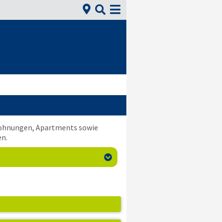


nwohnungen, Apartments sowie
en.
