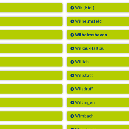
Wik (Kiel)
Wilhelmsfeld
Wilhelmshaven
Wilkau-Haßlau
Willich
Willstätt
Wilsdruff
Wiltingen
Wimbach