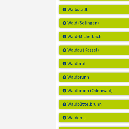
Waibstadt
Wald (Solingen)
Wald-Michelbach
Waldau (Kassel)
Waldbröl
Waldbrunn
Waldbrunn (Odenwald)
Waldbüttelbrunn
Waldems