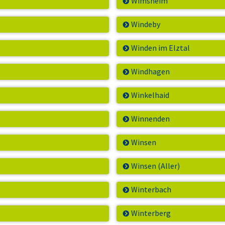
Wimsheim
Windeby
Winden im Elztal
Windhagen
Winkelhaid
Winnenden
Winsen
Winsen (Aller)
Winterbach
Winterberg