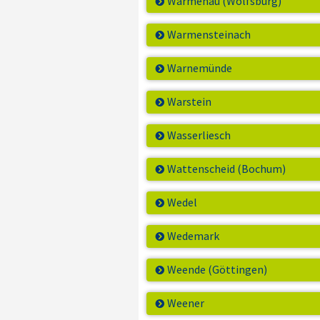
Warmenau (Wolfsburg)
Warmensteinach
Warnemünde
Warstein
Wasserliesch
Wattenscheid (Bochum)
Wedel
Wedemark
Weende (Göttingen)
Weener