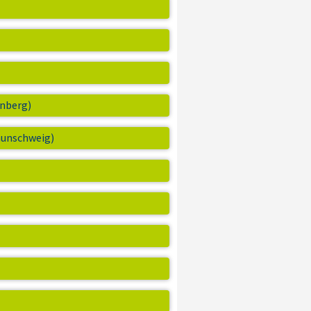
rnberg)
aunschweig)