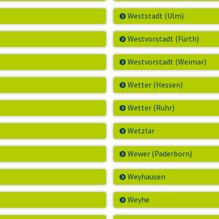
Weststadt (Ulm)
Westvorstadt (Fürth)
Westvorstadt (Weimar)
Wetter (Hessen)
Wetter (Ruhr)
Wetzlar
Wewer (Paderborn)
Weyhausen
Weyhe