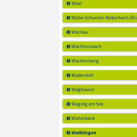
Waal
Wabe-Schunter-Beberbach (Br
Wachau
Wächtersbach
Wackersberg
Wadersloh
Waghäusel
Waging am See
Wahmbeck
Waiblingen