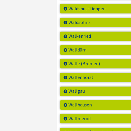
Waldshut-Tiengen
Waldsolms
Walkenried
Walldürn
Walle (Bremen)
Wallenhorst
Wallgau
Wallhausen
Wallmerod