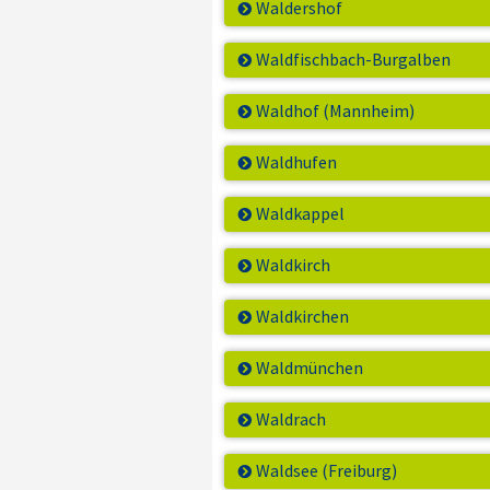
Waldershof
Waldfischbach-Burgalben
Waldhof (Mannheim)
Waldhufen
Waldkappel
Waldkirch
Waldkirchen
Waldmünchen
Waldrach
Waldsee (Freiburg)