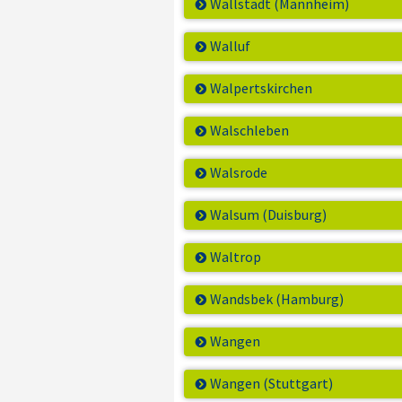
Wallstadt (Mannheim)
Walluf
Walpertskirchen
Walschleben
Walsrode
Walsum (Duisburg)
Waltrop
Wandsbek (Hamburg)
Wangen
Wangen (Stuttgart)