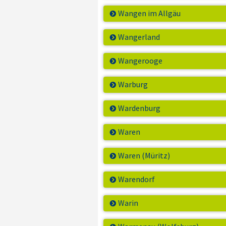
Wangen im Allgäu
Wangerland
Wangerooge
Warburg
Wardenburg
Waren
Waren (Müritz)
Warendorf
Warin