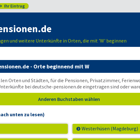
Ihr Eintrag

ensionen.de
en und weitere Unterkünfte in Orten, die mit 'W' beginnen
ensionen.de
- Orte beginnend mit W
 allen Orten und Städten, für die Pensionen, Privatzimmer, Ferie
Unterkünfte bei
deutsche-pensionen.de
eingetragen sind oder war
Anderen Buchstaben wählen
ach unten zu lesen)
Westerhüsen (Magdeburg)